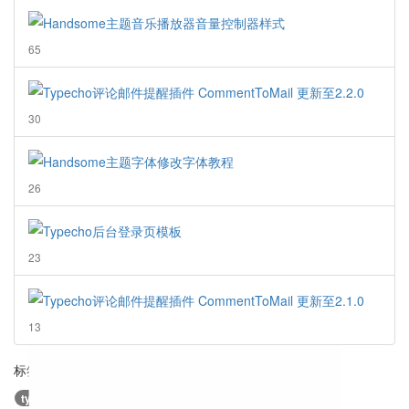
评
机
Handsome主题音乐播放器音量控制器样式
论
文
章
评
65
论
数：
Typecho评论邮件提醒插件 CommentToMail 更新至2.2.0
评
30
论
数：
Handsome主题字体修改字体教程
评
26
论
数：
Typecho后台登录页模板
评
23
论
数：
Typecho评论邮件提醒插件 CommentToMail 更新至2.1.0
评
13
论
数：
标签云
typecho
邮件
upgrade
插件
bug
css
页面