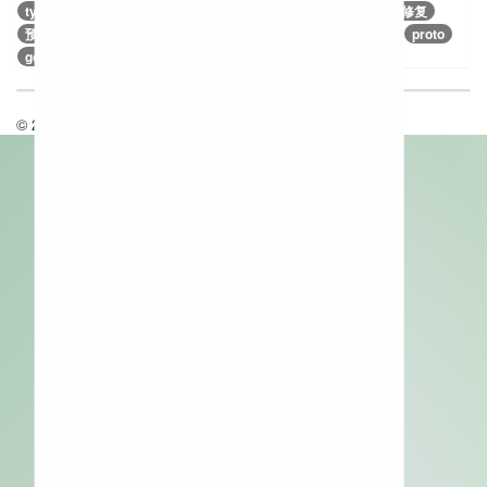
typecho修改字体
发布
xmlrpc
office
博客
接口
修复
预览
scode
handsome
音量
hide
assets
地址
proto
go-micro
leader
raft
节点
日志
命令
© 2026 All rights reserved.